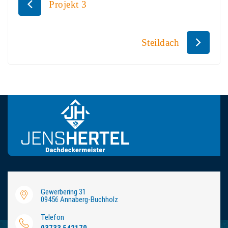
Beitragsnavigation
Projekt 3
Steildach
Gewerbering 31
09456 Annaberg-Buchholz
Telefon