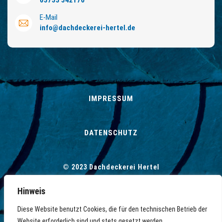
03733 542170
E-Mail
info
@
dachdeckerei-hertel.de
IMPRESSUM
DATENSCHUTZ
© 2023 Dachdeckerei Hertel
Hinweis
Diese Website benutzt Cookies, die für den technischen Betrieb der
© 2026
Dachdeckerei Hertel – Jens Hertel
Website erforderlich sind und stets gesetzt werden.